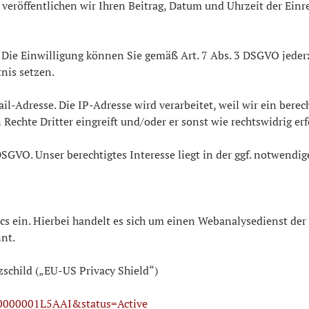
eröffentlichen wir Ihren Beitrag, Datum und Uhrzeit der Einr
VO. Die Einwilligung können Sie gemäß Art. 7 Abs. 3 DSGVO jeder
nis setzen.
l-Adresse. Die IP-Adresse wird verarbeitet, weil wir ein berec
 Rechte Dritter eingreift und/oder er sonst wie rechtswidrig erf
) DSGVO. Unser berechtigtes Interesse liegt in der ggf. notwendi
tics ein. Hierbei handelt es sich um einen Webanalysedienst d
nt.
schild („EU-US Privacy Shield“)
000000001L5AAI&status=Active